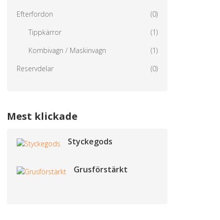
Efterfordon
(0)
Tippkärror
(1)
Kombivagn / Maskinvagn
(1)
Reservdelar
(0)
Mest klickade
Styckegods
Grusförstärkt