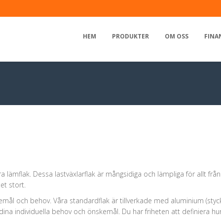
HEM
PRODUKTER
OM OSS
FINA
ämflak. Dessa lastväxlarflak är mångsidiga och lämpliga för allt från 
t stort.
kemål och behov. Våra standardflak är tillverkade med aluminium (sty
igt dina individuella behov och önskemål. Du har friheten att definiera 