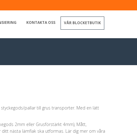
NSIERING
KONTAKTA OSS
VÅR BLOCKETBUTIK
styckegods/pallar till grus transporter. Med en lätt
ckegods 2mm eller Grusförstärkt 4mm), Mått,
hur ditt nästa lämflak ska utformas. Lär dig mer om våra