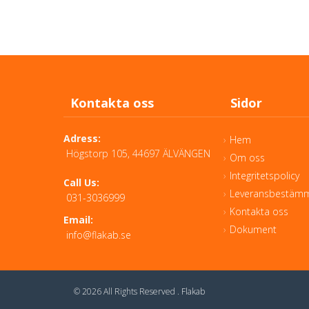
Kontakta oss
Sidor
Adress:
Hem
Högstorp 105, 44697 ÄLVÄNGEN
Om oss
Integritetspolicy
Call Us:
Leveransbestämm
031-3036999
Kontakta oss
Email:
Dokument
info@flakab.se
© 2026 All Rights Reserved .
Flakab