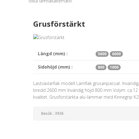
olika lämflakalternativ.
Grusförstärkt
Längd (mm) :
5600
6000
Sidohöjd (mm) :
800
1000
Lastväxlarflak modell Lämflak grusanpassat. Invän
bredd 2600 mm Invändig höjd 800 mm Volym: ca.12 m³ 
kvalitet. Grusförstärkta alu-lämmar med Kinnegrip K20
Besök : 3936