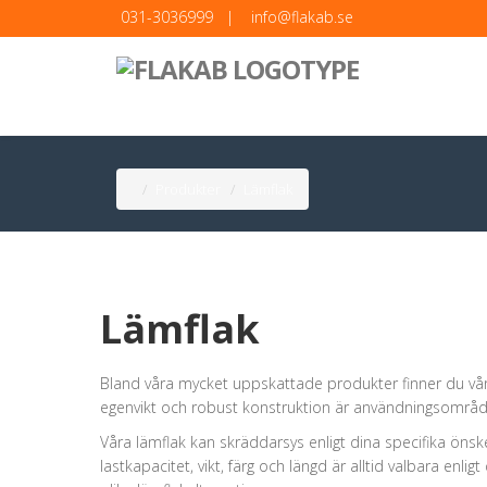
031-3036999
|
info@flakab.se
Produkter
Lämflak
Lämflak
Bland våra mycket uppskattade produkter finner du våra l
egenvikt och robust konstruktion är användningsområde
Våra lämflak kan skräddarsys enligt dina specifika öns
lastkapacitet, vikt, färg och längd är alltid valbara enl