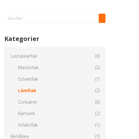
Kategorier
Lastväxlarflak
(0)
Maskinflak
(2)
Schaktflak
(1)
Lämflak
(2)
Container
(6)
Ramverk
(2)
Asfaltsflak
(1)
Behållare
(7)