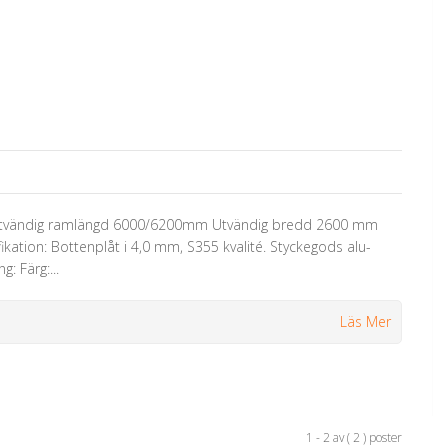
ig/Utvändig ramlängd 6000/6200mm Utvändig bredd 2600 mm
kation: Bottenplåt i 4,0 mm, S355 kvalité. Styckegods alu-
: Färg:...
Läs Mer
1 - 2 av ( 2 ) poster