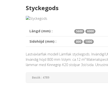
Styckegods
Längd (mm) :
5600
6000
Sidohöjd (mm) :
800
1000
Lastväxlarflak modell Lämflak styckegods. Invänd
Invändig höjd 800 mm Volym: ca.12 m³ Materialspecifi
lämmar med Kinnegrip K20 stolpar 3st/sida. Utrustning
Besök : 4789